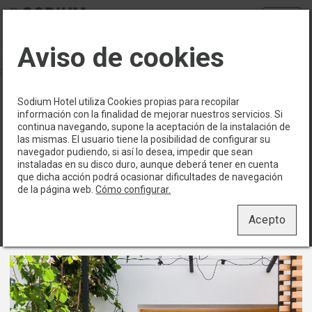
Menu
Aviso de cookies
Reserva directamente con nosotros y aprovéchate de las
siguientes ventajas
>
Habitaciones
Sodium Hotel utiliza Cookies propias para recopilar
información con la finalidad de mejorar nuestros servicios. Si
Cada una de las seis habitaciones del
continua navegando, supone la aceptación de la instalación de
las mismas. El usuario tiene la posibilidad de configurar su
hotel boutique es un pequeño oasis de
navegador pudiendo, si así lo desea, impedir que sean
intimidad, con terraza o patio privado
instaladas en su disco duro, aunque deberá tener en cuenta
que dicha acción podrá ocasionar dificultades de navegación
donde disfrutar de momentos de
de la página web.
Cómo configurar.
desconexión y relax al aire libre.
Acepto